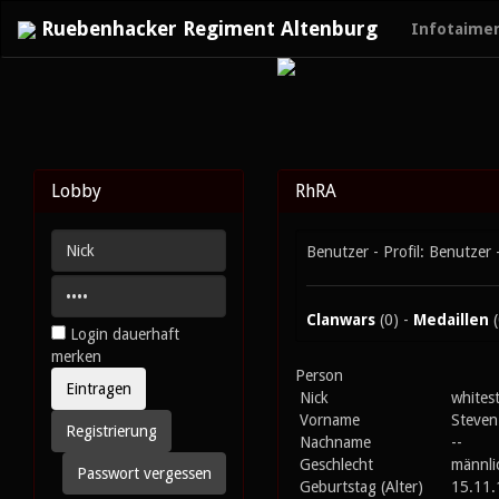
Ruebenhacker Regiment Altenburg
Infotaime
Lobby
RhRA
Benutzer - Profil: Benutzer 
Clanwars
(0) -
Medaillen
(
Login dauerhaft
merken
Person
Nick
whites
Vorname
Steven
Registrierung
Nachname
--
Geschlecht
männli
Passwort vergessen
Geburtstag (Alter)
15.11.