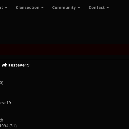
nt
Clansection
Community
Contact
-
whitesteve19
0)
teve19
ch
1994 (31)