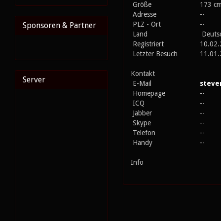
Größe
173 c
Adresse
--
PLZ - Ort
--
Sponsoren & Partner
Land
Deuts
Registriert
10.02.
Letzter Besuch
11.01.
Kontakt
Server
E-Mail
steven
Homepage
--
ICQ
--
Jabber
--
Skype
--
Telefon
--
Handy
--
Info