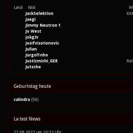
Land
Nick
Wo
JackSelektion
XX
Jaegi
Jimmy Neutron 1
Jo West
jokg3r
josifvissrionovic
Julian
Jurgol1nho
Justizmichi_GER
Rat
Jutsche
Geburtstag heute
calindra
(56)
La test News
27.08.2022 um 10:32 Uhr