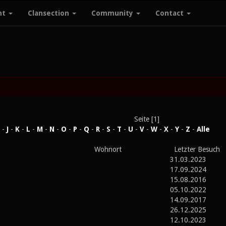
nt
Clansection
Community
Contact
Seite [1]
-
J
-
K
-
L
-
M
-
N
-
O
-
P
-
Q
-
R
-
S
-
T
-
U
-
V
-
W
-
X
-
Y
-
Z
-
Alle
Wohnort
Letzter Besuch
31.03.2023
17.09.2024
15.08.2016
05.10.2022
14.09.2017
26.12.2025
12.10.2023