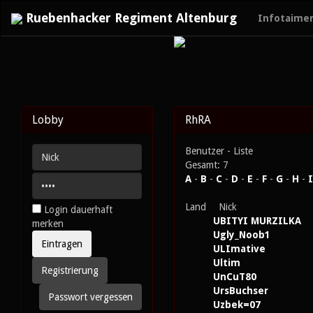
Ruebenhacker Regiment Altenburg
Infotaime
Lobby
RhRA
Benutzer - Liste
Gesamt: 7
A
-
B
-
C
-
D
-
E
-
F
-
G
-
H
-
I
Land
Nick
Login dauerhaft
UBITYI MURZILKA
merken
Ugly_Noob1
ULImative
Ultim
Registrierung
UnCuT80
UrsBuchser
Passwort vergessen
Uzbek=07