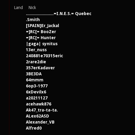
Land
Nick
.......................=I.N.E.S.= Quebec
.Smith
[SPAIN]Er_Jackal
=]RC[= BooZer
=]RC[= Hunter
|gaga| synitus
13er_nuss
240881e70315eric
2rare2die
357erKadaver
3BE3DA
64mmm
6op3-1977
6xDevilx6
a20211127
acehawk876
Ak47_tra-ta-ta.
ALex62ASD
Alexander_VB
Alfred0