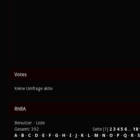
Votes
Keine Umfrage aktiv
RhRA
Benutzer - Liste
Gesamt: 392
Seite [1]
2
3
4
5
6
...
18
A
-
B
-
C
-
D
-
E
-
F
-
G
-
H
-
I
-
J
-
K
-
L
-
M
-
N
-
O
-
P
-
Q
-
R
-
S