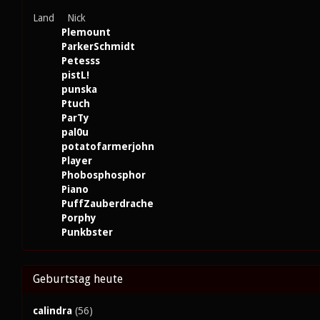
Land
Nick
Plemount
ParkerSchmidt
Petesss
pistL!
punska
Ptuch
ParTy
pal0u
potatofarmerjohn
Player
Phobosphosphor
Piano
PuffZauberdrache
Porphy
Punkbster
Geburtstag heute
calindra
(56)