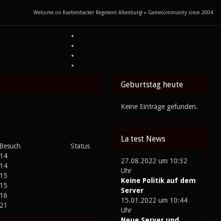
Welcome on Ruebenhacker Regiment Altenburg! » Gamecommunity since 2004
Geburtstag heute
Keine Einträge gefunden.
La test News
 Besuch
Status
014
27.08.2022 um 10:32
014
Uhr
015
Keine Politik auf dem
015
Server
016
15.01.2022 um 10:44
021
Uhr
Neue Server und