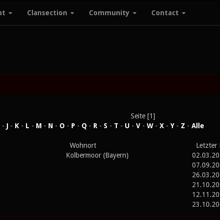
nt
Clansection
Community
Contact
Seite [1]
-
J
-
K
-
L
-
M
-
N
-
O
-
P
-
Q
-
R
-
S
-
T
-
U
-
V
-
W
-
X
-
Y
-
Z
-
Alle
Wohnort
Letzter
Kolbermoor (Bayern)
02.03.2
07.09.2
26.03.2
21.10.2
12.11.2
23.10.2