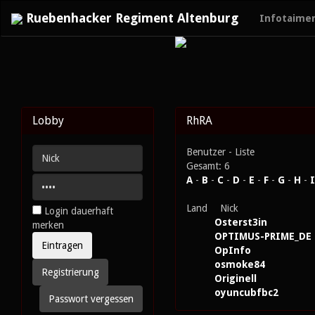
Ruebenhacker Regiment Altenburg
Infotaime
Lobby
RhRA
Benutzer - Liste
Gesamt: 6
A
-
B
-
C
-
D
-
E
-
F
-
G
-
H
-
I
Land
Nick
Login dauerhaft
Osterst3in
merken
OPTIMUS-PRIME_DE
OpInfo
osmoke84
Registrierung
Originell
oyuncubfbc2
Passwort vergessen